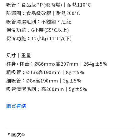
吸管：食品級PP(聚丙烯)｜耐熱110°C
防漏圈：食品級矽膠｜耐熱200°C
吸管清潔毛刷：不銹鋼、尼龍
保温功能：6小時(55°C以上)
保冷功能：12小時(11°C以下)
尺寸｜重量
杯身+杯蓋：Ø86mmx高207mm｜264g±5%
粗吸管：Ø13x高190mm｜8g±5%
細吸管：Ø8x高190mm｜3g±5%
吸管清潔毛刷：高200mm｜5g±5%
購買連結
相關文章