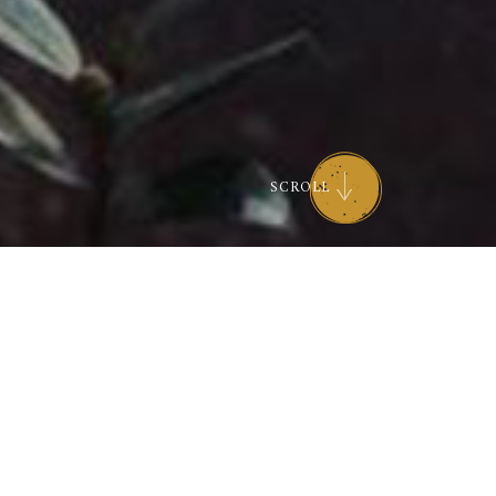
SCROLL
NALISM