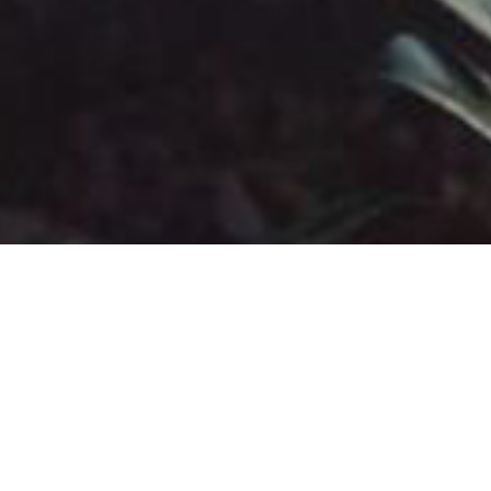
專業精神
PROFESSIO