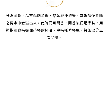
分為聞香、品茶湯兩步驟，茶葉經沖泡後，其香味便會隨
之從水中散溢出來，此時便可聞香，聞香後便是品茗，
用
拇指和食指握住茶杯的杯沿，中指托著杯底，將茶湯分三
次品啜。