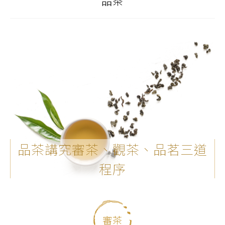
品茶
品茶講究審茶、觀茶、品茗三道
程序
審茶