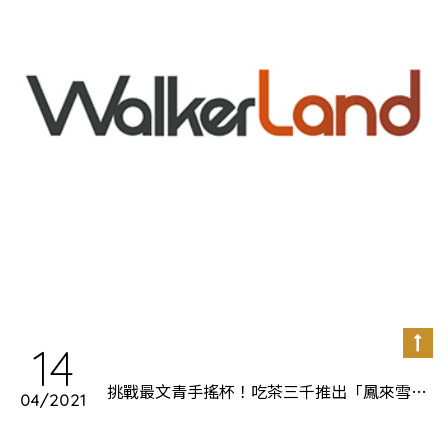
14
挑戰最文青手搖杯！吃茶三千推出「鳳來雪
04/2021
霜」隨行杯組合，再加碼質感系「純白茶禮
盒」同步開搶。