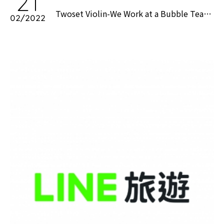
21
Twoset Violin-We Work at a Bubble Tea
02/2022
Store for a Day