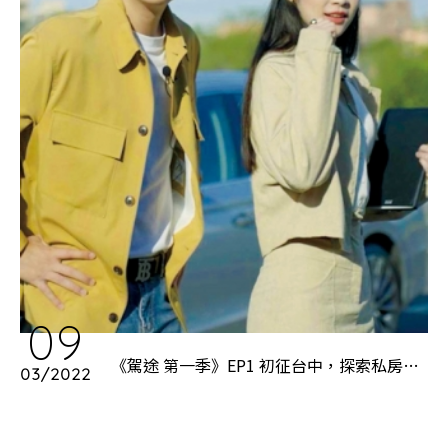
09
《駕途 第一季》EP1 初征台中，探索私房茶
03/2022
館！首集就出大事？